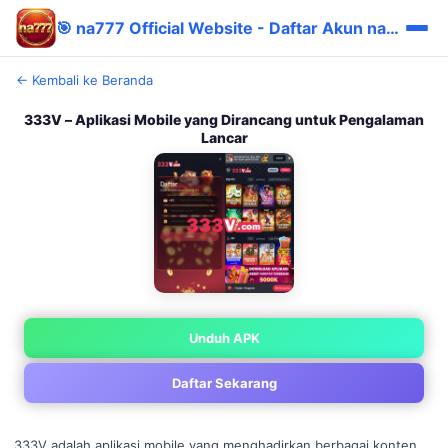
🎯 na777 Official Website - Daftar Akun na777 Mudah ⭐
← Kembali ke Beranda
333V – Aplikasi Mobile yang Dirancang untuk Pengalaman
Lancar
Unduh APK
Daftar Sekarang
333V adalah aplikasi mobile yang menghadirkan berbagai konten