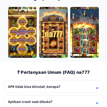
❓ Pertanyaan Umum (FAQ) na777
APK tidak bisa diinstall, kenapa?
Aplikasi crash saat dibuka?