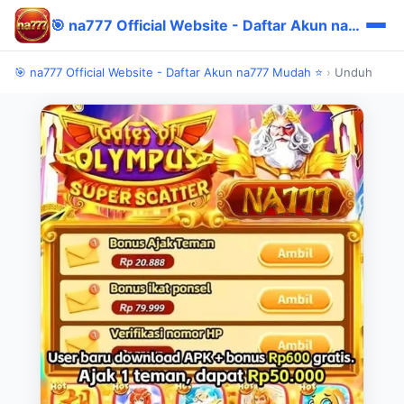
🎯 na777 Official Website - Daftar Akun na777 Mudah ⭐
🎯 na777 Official Website - Daftar Akun na777 Mudah ⭐
›
Unduh