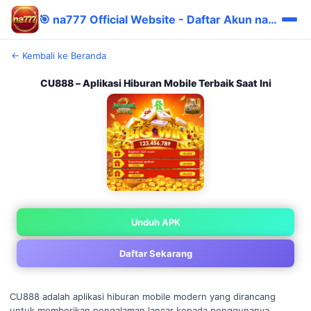
🎯 na777 Official Website - Daftar Akun na777 Mudah ⭐
← Kembali ke Beranda
CU888 – Aplikasi Hiburan Mobile Terbaik Saat Ini
Unduh APK
Daftar Sekarang
CU888 adalah aplikasi hiburan mobile modern yang dirancang
untuk memberikan pengalaman lancar kepada penggunanya.